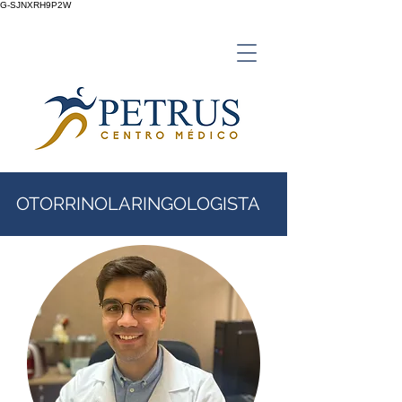
G-SJNXRH9P2W
OTORRINOLARINGOLOGISTA