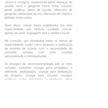
clínica e cirúrgica, responsável pelas doenças do
ouvido, nariz e garganta como: rinite, sinusite,
perda auditiva, dores de ouvido, infecções de
garganta, alterações de voz, alteração de cheiro e
paladar, entre outros.
Além disso, outras áreas englobadas por esta
especialidade são: tontura, zumbido, roncos,
apneia do sono, linguagem, fala e estética facial.
Na consulta, são abordados todos os temas da
especialidade, assim como proposto a realização
de exames de acordo com a necessidade do
paciente, sempre com uma conduta
personalizada e individualizada.
As cirurgias da otorrinolaringologia são as mais
variadas, incluindo cirurgia para amígdalas e
adenoide, septoplastia, cirurgia para perfuração
do tímpano, cirurgia para sinusite, cirurgias
estéticas como rinoplastia e otoplastia, entre
outras.
O otorrinolaringologista, assim como todo o corpo
clínico do Centro Clínico Petrus, está aqui para
cuidar de você e de toda a sua família, e assim
passar os dias com mais conforto e qualidade de
vida!