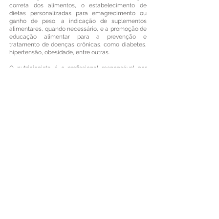
correta dos alimentos, o estabelecimento de
dietas personalizadas para emagrecimento ou
ganho de peso, a indicação de suplementos
alimentares, quando necessário, e a promoção de
educação alimentar para a prevenção e
tratamento de doenças crônicas, como diabetes,
hipertensão, obesidade, entre outras.
O nutricionista é o profissional responsável por
realizar avaliações nutricionais completas,
considerando as necessidades individuais de
cada paciente, e elaborar planos alimentares
específicos para cada caso. Atua em diversas
áreas, como nutrição clínica, esportiva, funcional,
pediátrica, geriátrica, entre outras.
Entre as principais funções do nutricionista estão
a orientação sobre a escolha e combinação
correta dos alimentos, o estabelecimento de
dietas personalizadas para emagrecimento ou
ganho de peso, a indicação de suplementos
alimentares, quando necessário, e a promoção de
educação alimentar para a prevenção e
tratamento de doenças crônicas, como diabetes,
hipertensão, obesidade, entre outras.
Se você deseja adotar hábitos alimentares mais
saudáveis, ou precisa de ajuda para tratar algum