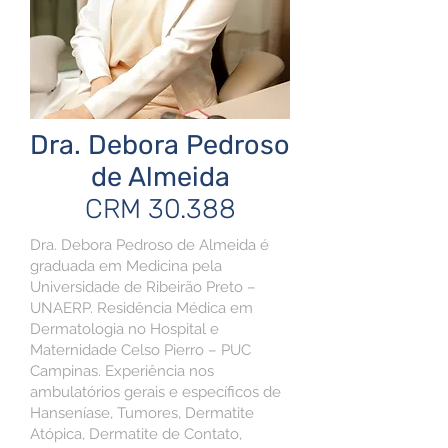
Dra. Debora Pedroso
de Almeida
CRM 30.388
Dra. Debora Pedroso de Almeida é
graduada em Medicina pela
Universidade de Ribeirão Preto –
UNAERP. Residência Médica em
Dermatologia no Hospital e
Maternidade Celso Pierro – PUC
Campinas. Experiência nos
ambulatórios gerais e específicos de
Hanseníase, Tumores, Dermatite
Atópica, Dermatite de Contato,