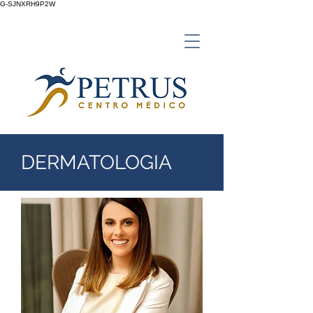
G-SJNXRH9P2W
DERMATOLOGIA