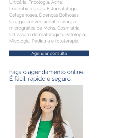
Urticária, Tricologia, Acne,
Imunobiológicos, Estomatologia,
Colagenoses, Doenças Bolhosas,
Cirurgia convencional e cirurgia
micrográfica de Mohs, Cosmiatria,
Ultrassom dermatológico, Patologia,
Micologia, Pediatria e fototerapia.
Agendar consulta
Faça o agendamento online.
É fácil, rápido e seguro.